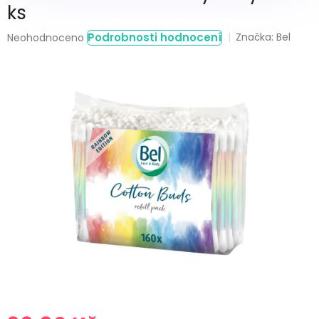
ks
Průměrné
Podrobnosti hodnocení
Značka:
Bel
Neohodnoceno
hodnocení
produktu
je
0,0
z
5
hvězdiček.