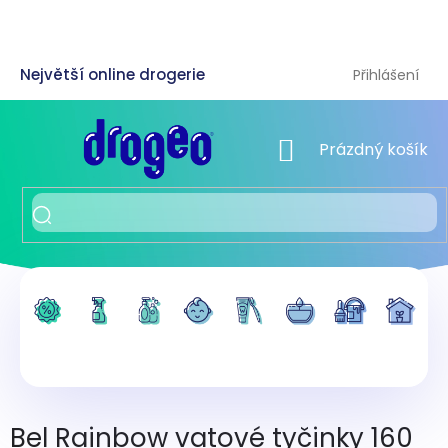
Přejít
na
obsah
Přihlášení
NÁKUPNÍ KOŠÍK
Prázdný košík
Bel Rainbow vatové tyčinky 160