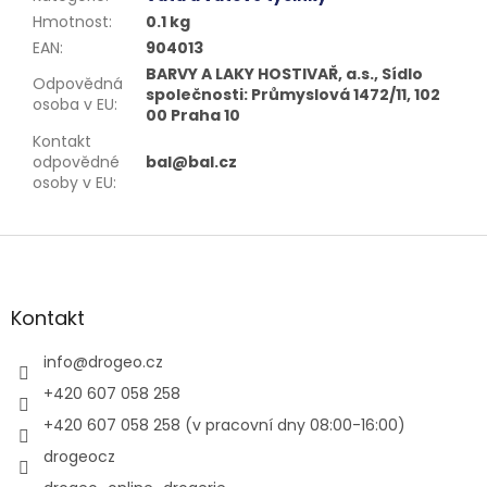
Hmotnost
:
0.1 kg
EAN
:
904013
BARVY A LAKY HOSTIVAŘ, a.s., Sídlo
Odpovědná
společnosti: Průmyslová 1472/11, 102
osoba v EU
:
00 Praha 10
Kontakt
odpovědné
bal@bal.cz
osoby v EU
:
Z
á
p
a
Kontakt
t
í
info
@
drogeo.cz
+420 607 058 258
+420 607 058 258 (v pracovní dny 08:00-16:00)
drogeocz