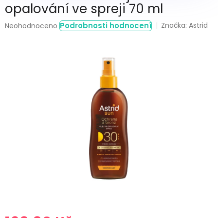
opalování ve spreji 70 ml
Průměrné
Podrobnosti hodnocení
Značka:
Astrid
Neohodnoceno
hodnocení
produktu
je
0,0
z
5
hvězdiček.