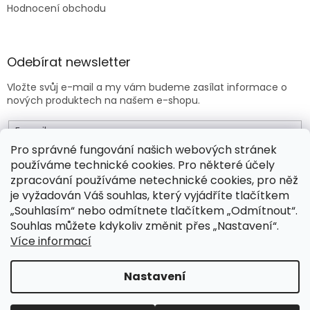
Hodnocení obchodu
Odebírat newsletter
Vložte svůj e-mail a my vám budeme zasílat informace o
nových produktech na našem e-shopu.
E-mail
Pro správné fungování našich webových stránek
používáme technické cookies. Pro některé účely
Vložením e-mailu souhlasíte s
obchodními podmínkami
.
zpracování používáme netechnické cookies, pro něž
je vyžadován Váš souhlas, který vyjádříte tlačítkem
PŘIHLÁSIT SE
„Souhlasím“ nebo odmítnete tlačítkem „Odmítnout“.
Souhlas můžete kdykoliv změnit přes „Nastavení“.
Více informací
Vytvořil Shoptet Premium
Nastavení
Copyright 2026
Drogeo.cz
. Všechna práva vyhrazena.