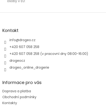
osoby v EU
:
Z
á
p
a
Kontakt
t
í
info
@
drogeo.cz
+420 607 058 258
+420 607 058 258 (v pracovní dny 08:00-16:00)
drogeocz
drogeo_online_drogerie
Informace pro vás
Doprava a platba
Obchodní podmínky
Kontakty