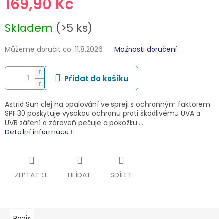
169,90 Kč
Měrná
Skladem
(>5 ks)
cena:
Můžeme doručit do:
11.8.2026
Možnosti doručení
Přidat do košíku
Astrid Sun olej na opalování ve spreji s ochranným faktorem
SPF 30 poskytuje vysokou ochranu proti škodlivému UVA a
UVB záření a zároveň pečuje o pokožku.…
Detailní informace
ZEPTAT SE
HLÍDAT
SDÍLET
Popis