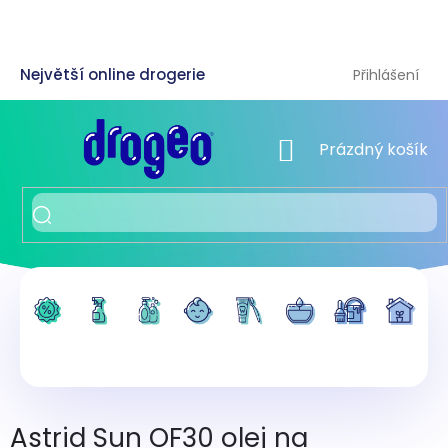
Přejít
na
obsah
Přihlášení
NÁKUPNÍ KOŠÍK
Prázdný košík
Astrid Sun OF30 olej na