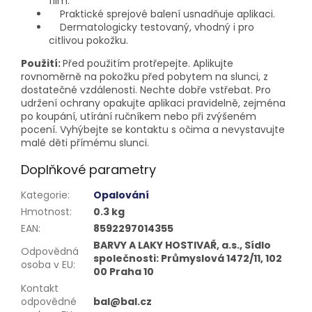
film.
Praktické sprejové balení usnadňuje aplikaci.
Dermatologicky testovaný, vhodný i pro
citlivou pokožku.
Použití:
Před použitím protřepejte. Aplikujte
rovnoměrně na pokožku před pobytem na slunci, z
dostatečné vzdálenosti. Nechte dobře vstřebat. Pro
udržení ochrany opakujte aplikaci pravidelně, zejména
po koupání, utírání ručníkem nebo při zvýšeném
pocení. Vyhýbejte se kontaktu s očima a nevystavujte
malé děti přímému slunci.
Doplňkové parametry
Kategorie
:
Opalování
Hmotnost
:
0.3 kg
EAN
:
8592297014355
BARVY A LAKY HOSTIVAŘ, a.s., Sídlo
Odpovědná
společnosti: Průmyslová 1472/11, 102
osoba v EU
:
00 Praha 10
Kontakt
odpovědné
bal@bal.cz