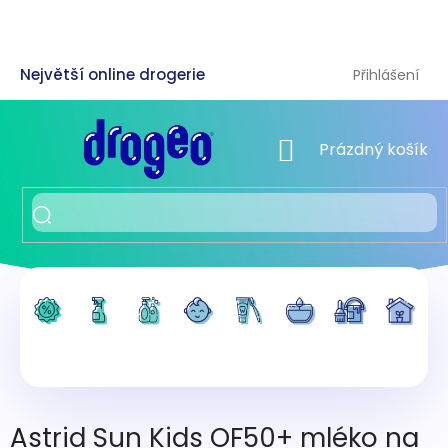
Přejít
na
obsah
Přihlášení
NÁKUPNÍ KOŠÍK
Prázdný košík
Astrid Sun Kids OF50+ mléko na