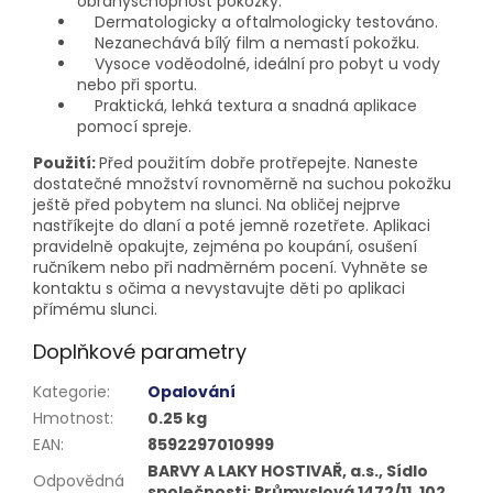
obranyschopnost pokožky.
Dermatologicky a oftalmologicky testováno.
Nezanechává bílý film a nemastí pokožku.
Vysoce voděodolné, ideální pro pobyt u vody
nebo při sportu.
Praktická, lehká textura a snadná aplikace
pomocí spreje.
Použití:
Před použitím dobře protřepejte. Naneste
dostatečné množství rovnoměrně na suchou pokožku
ještě před pobytem na slunci. Na obličej nejprve
nastříkejte do dlaní a poté jemně rozetřete. Aplikaci
pravidelně opakujte, zejména po koupání, osušení
ručníkem nebo při nadměrném pocení. Vyhněte se
kontaktu s očima a nevystavujte děti po aplikaci
přímému slunci.
Doplňkové parametry
Kategorie
:
Opalování
Hmotnost
:
0.25 kg
EAN
:
8592297010999
BARVY A LAKY HOSTIVAŘ, a.s., Sídlo
Odpovědná
společnosti: Průmyslová 1472/11, 102