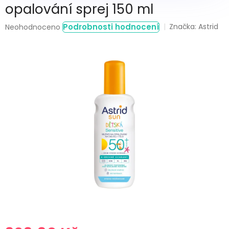
opalování sprej 150 ml
Průměrné
Podrobnosti hodnocení
Značka:
Astrid
Neohodnoceno
hodnocení
produktu
je
0,0
z
5
hvězdiček.