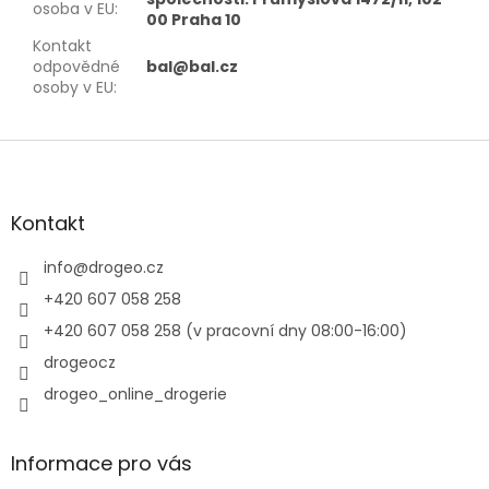
osoba v EU
:
00 Praha 10
Kontakt
odpovědné
bal@bal.cz
osoby v EU
:
Z
á
p
a
Kontakt
t
í
info
@
drogeo.cz
+420 607 058 258
+420 607 058 258 (v pracovní dny 08:00-16:00)
drogeocz
drogeo_online_drogerie
Informace pro vás