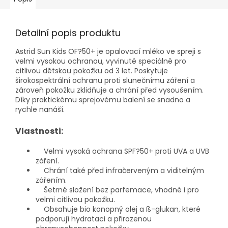
Detailní popis produktu
Astrid Sun Kids OF?50+ je opalovací mléko ve spreji s
velmi vysokou ochranou, vyvinuté speciálně pro
citlivou dětskou pokožku od 3 let. Poskytuje
širokospektrální ochranu proti slunečnímu záření a
zároveň pokožku zklidňuje a chrání před vysoušením.
Díky praktickému sprejovému balení se snadno a
rychle nanáší.
Vlastnosti:
Velmi vysoká ochrana SPF?50+ proti UVA a UVB
záření.
Chrání také před infračerveným a viditelným
zářením.
Šetrné složení bez parfemace, vhodné i pro
velmi citlivou pokožku.
Obsahuje bio konopný olej a ß-glukan, které
podporují hydrataci a přirozenou