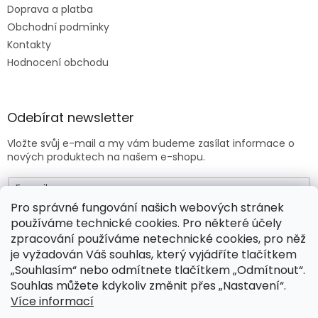
Doprava a platba
Obchodní podmínky
Kontakty
Hodnocení obchodu
Odebírat newsletter
Vložte svůj e-mail a my vám budeme zasílat informace o
nových produktech na našem e-shopu.
E-mail
Pro správné fungování našich webových stránek
používáme technické cookies. Pro některé účely
Vložením e-mailu souhlasíte s
obchodními podmínkami
.
zpracování používáme netechnické cookies, pro něž
je vyžadován Váš souhlas, který vyjádříte tlačítkem
PŘIHLÁSIT SE
„Souhlasím“ nebo odmítnete tlačítkem „Odmítnout“.
Souhlas můžete kdykoliv změnit přes „Nastavení“.
Více informací