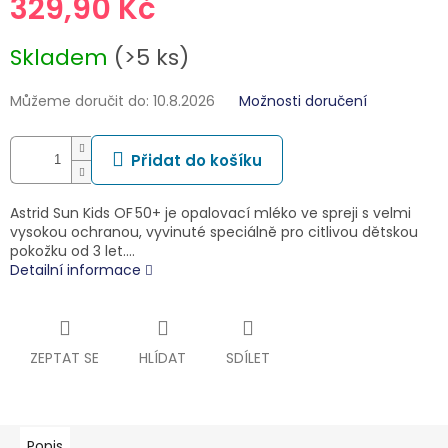
329,90 Kč
Měrná
Skladem
(>5 ks)
cena:
Můžeme doručit do:
10.8.2026
Možnosti doručení
Přidat do košíku
Astrid Sun Kids OF 50+ je opalovací mléko ve spreji s velmi
vysokou ochranou, vyvinuté speciálně pro citlivou dětskou
pokožku od 3 let.…
Detailní informace
ZEPTAT SE
HLÍDAT
SDÍLET
Popis