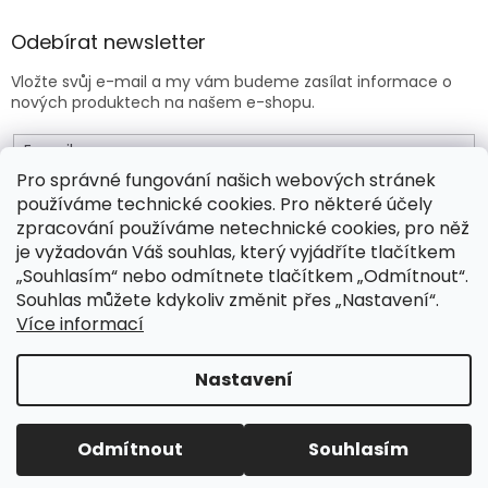
Odebírat newsletter
Vložte svůj e-mail a my vám budeme zasílat informace o
nových produktech na našem e-shopu.
E-mail
Pro správné fungování našich webových stránek
používáme technické cookies. Pro některé účely
Vložením e-mailu souhlasíte s
obchodními podmínkami
.
zpracování používáme netechnické cookies, pro něž
je vyžadován Váš souhlas, který vyjádříte tlačítkem
PŘIHLÁSIT SE
„Souhlasím“ nebo odmítnete tlačítkem „Odmítnout“.
Souhlas můžete kdykoliv změnit přes „Nastavení“.
Více informací
Vytvořil Shoptet Premium
Nastavení
Copyright 2026
Drogeo.cz
. Všechna práva vyhrazena.
Odmítnout
Souhlasím
Upravit nastavení cookies