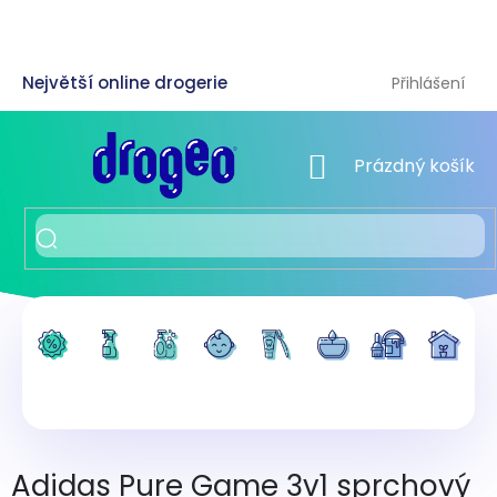
Přejít
na
obsah
Přihlášení
NÁKUPNÍ KOŠÍK
Prázdný košík
Adidas Pure Game 3v1 sprchový