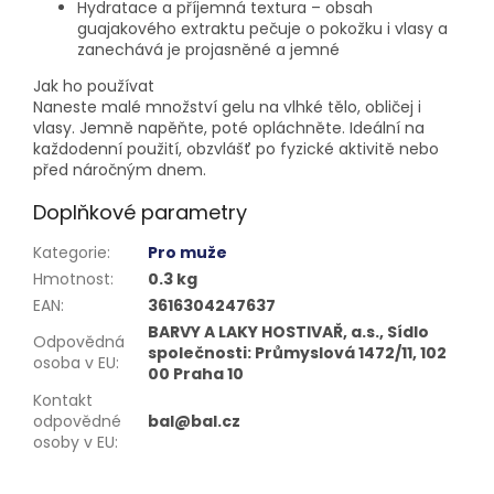
Hydratace a příjemná textura – obsah
guajakového extraktu pečuje o pokožku i vlasy a
zanechává je projasněné a jemné
Jak ho používat
Naneste malé množství gelu na vlhké tělo, obličej i
vlasy. Jemně napěňte, poté opláchněte. Ideální na
každodenní použití, obzvlášť po fyzické aktivitě nebo
před náročným dnem.
Doplňkové parametry
Kategorie
:
Pro muže
Hmotnost
:
0.3 kg
EAN
:
3616304247637
BARVY A LAKY HOSTIVAŘ, a.s., Sídlo
Odpovědná
společnosti: Průmyslová 1472/11, 102
osoba v EU
:
00 Praha 10
Kontakt
odpovědné
bal@bal.cz
osoby v EU
: