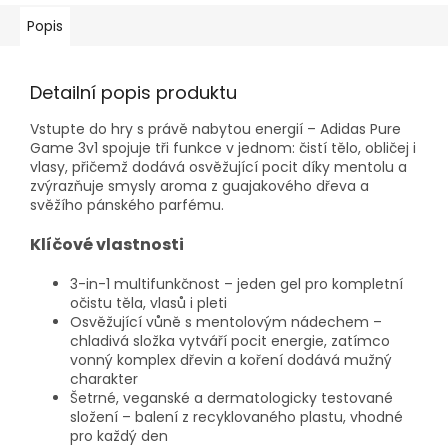
Popis
Detailní popis produktu
Vstupte do hry s právě nabytou energií – Adidas Pure
Game 3v1 spojuje tři funkce v jednom: čistí tělo, obličej i
vlasy, přičemž dodává osvěžující pocit díky mentolu a
zvýrazňuje smysly aroma z guajakového dřeva a
svěžího pánského parfému.
Klíčové vlastnosti
3-in-1 multifunkčnost – jeden gel pro kompletní
očistu těla, vlasů i pleti
Osvěžující vůně s mentolovým nádechem –
chladivá složka vytváří pocit energie, zatímco
vonný komplex dřevin a koření dodává mužný
charakter
Šetrné, veganské a dermatologicky testované
složení – balení z recyklovaného plastu, vhodné
pro každý den