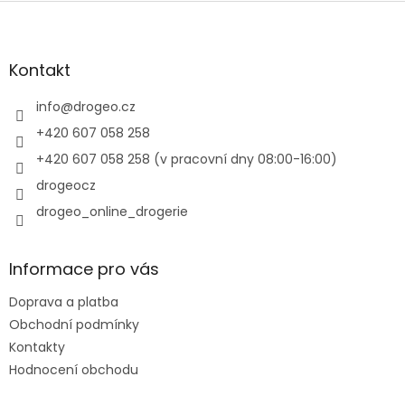
Z
á
p
a
Kontakt
t
í
info
@
drogeo.cz
+420 607 058 258
+420 607 058 258 (v pracovní dny 08:00-16:00)
drogeocz
drogeo_online_drogerie
Informace pro vás
Doprava a platba
Obchodní podmínky
Kontakty
Hodnocení obchodu