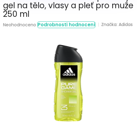
gel na tělo, vlasy a pleť pro muže
250 ml
Průměrné
Podrobnosti hodnocení
Značka:
Adidas
Neohodnoceno
hodnocení
produktu
je
0,0
z
5
hvězdiček.