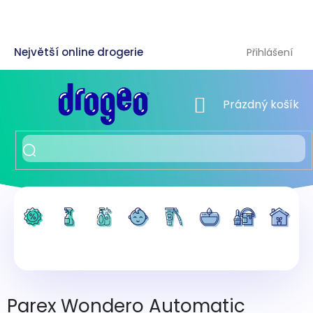
Přejít
na
obsah
Přihlášení
NÁKUPNÍ KOŠÍK
Prázdný košík
Parex Wondero Automatic