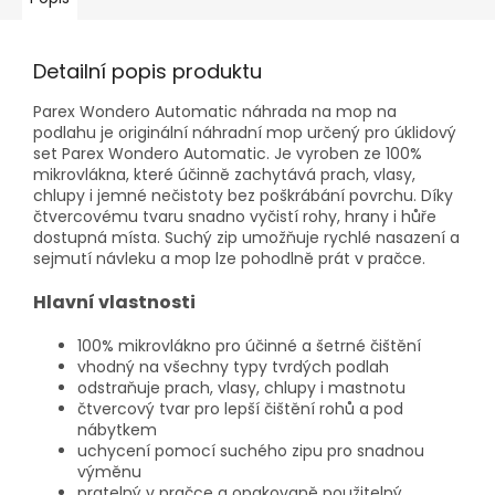
Detailní popis produktu
Parex Wondero Automatic náhrada na mop na
podlahu je originální náhradní mop určený pro úklidový
set Parex Wondero Automatic. Je vyroben ze 100%
mikrovlákna, které účinně zachytává prach, vlasy,
chlupy i jemné nečistoty bez poškrábání povrchu. Díky
čtvercovému tvaru snadno vyčistí rohy, hrany i hůře
dostupná místa. Suchý zip umožňuje rychlé nasazení a
sejmutí návleku a mop lze pohodlně prát v pračce.
Hlavní vlastnosti
100% mikrovlákno pro účinné a šetrné čištění
vhodný na všechny typy tvrdých podlah
odstraňuje prach, vlasy, chlupy i mastnotu
čtvercový tvar pro lepší čištění rohů a pod
nábytkem
uchycení pomocí suchého zipu pro snadnou
výměnu
pratelný v pračce a opakovaně použitelný