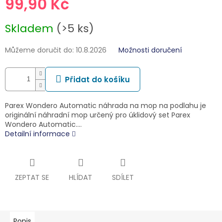
99,90 Kč
Měrná
Skladem
(>5 ks)
cena:
Můžeme doručit do:
10.8.2026
Možnosti doručení
Přidat do košíku
Parex Wondero Automatic náhrada na mop na podlahu je
originální náhradní mop určený pro úklidový set Parex
Wondero Automatic.…
Detailní informace
ZEPTAT SE
HLÍDAT
SDÍLET
Popis