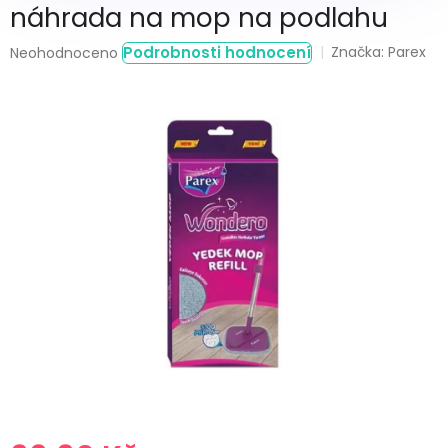
náhrada na mop na podlahu
Průměrné
Podrobnosti hodnocení
Značka:
Parex
Neohodnoceno
hodnocení
produktu
je
0,0
z
5
hvězdiček.