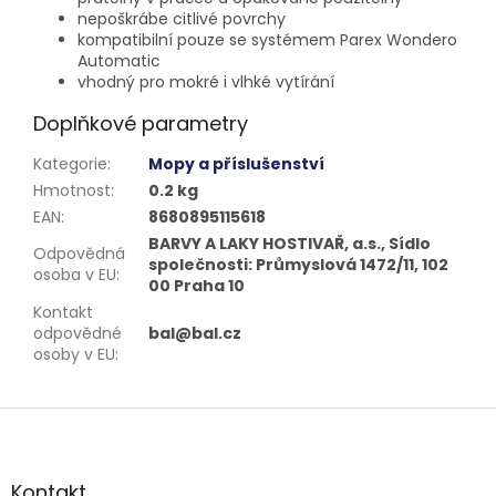
nepoškrábe citlivé povrchy
kompatibilní pouze se systémem Parex Wondero
Automatic
vhodný pro mokré i vlhké vytírání
Doplňkové parametry
Kategorie
:
Mopy a příslušenství
Hmotnost
:
0.2 kg
EAN
:
8680895115618
BARVY A LAKY HOSTIVAŘ, a.s., Sídlo
Odpovědná
společnosti: Průmyslová 1472/11, 102
osoba v EU
:
00 Praha 10
Kontakt
odpovědné
bal@bal.cz
osoby v EU
:
Z
á
p
a
Kontakt