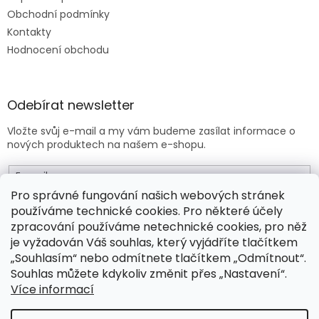
Obchodní podmínky
Kontakty
Hodnocení obchodu
Odebírat newsletter
Vložte svůj e-mail a my vám budeme zasílat informace o
nových produktech na našem e-shopu.
E-mail
Pro správné fungování našich webových stránek
používáme technické cookies. Pro některé účely
Vložením e-mailu souhlasíte s
obchodními podmínkami
.
zpracování používáme netechnické cookies, pro něž
je vyžadován Váš souhlas, který vyjádříte tlačítkem
PŘIHLÁSIT SE
„Souhlasím“ nebo odmítnete tlačítkem „Odmítnout“.
Souhlas můžete kdykoliv změnit přes „Nastavení“.
Více informací
Vytvořil Shoptet Premium