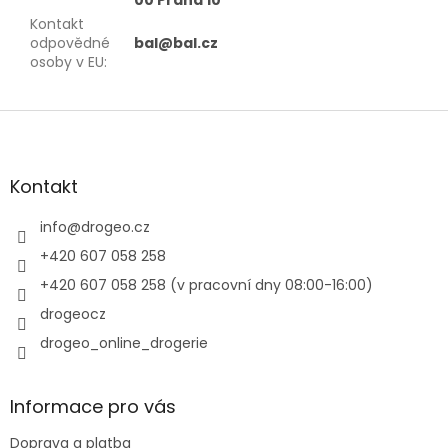
Kontakt
odpovědné
bal@bal.cz
osoby v EU
:
Z
á
p
a
Kontakt
t
í
info
@
drogeo.cz
+420 607 058 258
+420 607 058 258 (v pracovní dny 08:00-16:00)
drogeocz
drogeo_online_drogerie
Informace pro vás
Doprava a platba