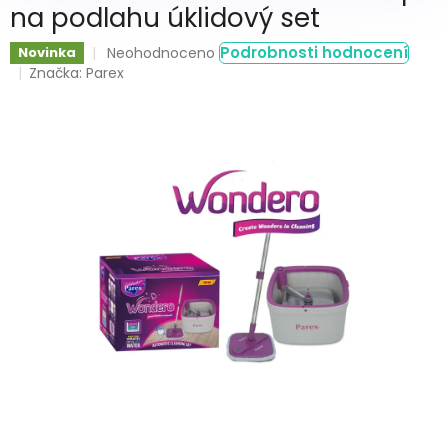
na podlahu úklidový set
Průměrné
Podrobnosti hodnocení
Novinka
Neohodnoceno
hodnocení
Značka:
Parex
produktu
je
0,0
z
5
hvězdiček.