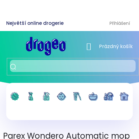
Přejít
na
obsah
Přihlášení
NÁKUPNÍ KOŠÍK
Prázdný košík
Parex Wondero Automatic mop