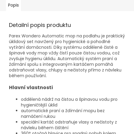
Popis
Detailní popis produktu
Parex Wondero Automatic mop na podlahu je praktický
úklidový set navržený pro hygienické a pohodlné
vytírání domácnosti. Díky systému oddělené čisté a
špinavé vody mop vždy čistí pouze čistou vodou, což
zvyšuje hygienu úklidu. Automatický systém praní a
ždímání spolu s integrovaným kartáčem pomáhá
odstraňovat vlasy, chlupy a nečistoty přímo z návleku
během používání.
Hlavní vlastnosti
oddělená nádrž na čistou a špinavou vodu pro
hygieničtější úklid
automatické praní a ždímání mopu bez
namáčení rukou
speciální kartáč odstraňuje vlasy a nečistoty z
návleku během čištění
360° otočná hlavice pro snadný pohyb kolem