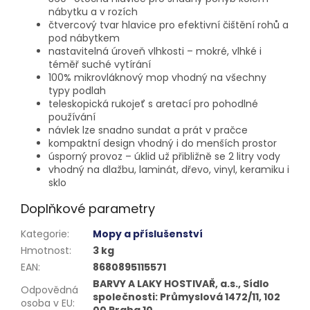
nábytku a v rozích
čtvercový tvar hlavice pro efektivní čištění rohů a
pod nábytkem
nastavitelná úroveň vlhkosti – mokré, vlhké i
téměř suché vytírání
100% mikrovláknový mop vhodný na všechny
typy podlah
teleskopická rukojeť s aretací pro pohodlné
používání
návlek lze snadno sundat a prát v pračce
kompaktní design vhodný i do menších prostor
úsporný provoz – úklid už přibližně se 2 litry vody
vhodný na dlažbu, laminát, dřevo, vinyl, keramiku i
sklo
Doplňkové parametry
Kategorie
:
Mopy a příslušenství
Hmotnost
:
3 kg
EAN
:
8680895115571
BARVY A LAKY HOSTIVAŘ, a.s., Sídlo
Odpovědná
společnosti: Průmyslová 1472/11, 102
osoba v EU
:
00 Praha 10