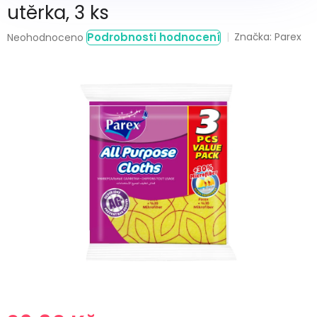
utěrka, 3 ks
Průměrné
Podrobnosti hodnocení
Značka:
Parex
Neohodnoceno
hodnocení
produktu
je
0,0
z
5
hvězdiček.