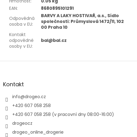
Hmotnost
:
0.05 kg
EAN
:
8680895101291
BARVY A LAKY HOSTIVAŘ, a.s., Sídlo
Odpovědná
společnosti: Průmyslová 1472/11, 102
osoba v EU
:
00 Praha 10
Kontakt
odpovědné
bal@bal.cz
osoby v EU
:
Z
á
p
a
Kontakt
t
í
info
@
drogeo.cz
+420 607 058 258
+420 607 058 258 (v pracovní dny 08:00-16:00)
drogeocz
drogeo_online_drogerie