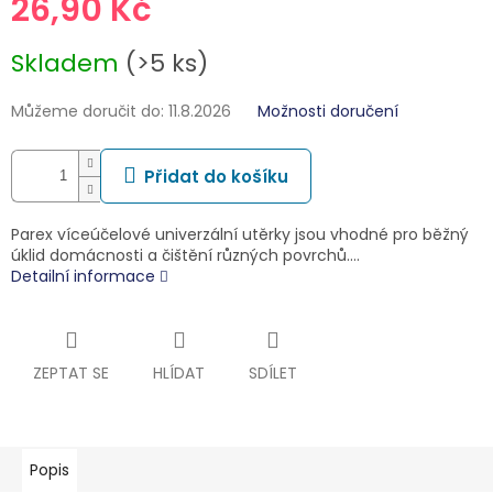
26,90 Kč
Měrná
Skladem
(>5 ks)
cena:
Můžeme doručit do:
11.8.2026
Možnosti doručení
Přidat do košíku
Parex víceúčelové univerzální utěrky jsou vhodné pro běžný
úklid domácnosti a čištění různých povrchů.…
Detailní informace
ZEPTAT SE
HLÍDAT
SDÍLET
Popis