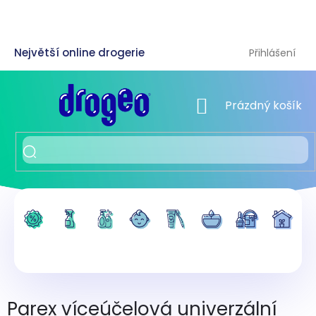
Přejít
na
obsah
Přihlášení
NÁKUPNÍ KOŠÍK
Prázdný košík
Parex víceúčelová univerzální