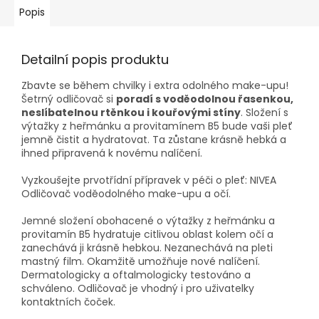
Popis
Detailní popis produktu
Zbavte se během chvilky i extra odolného make-upu!
Šetrný odličovač si
poradí s voděodolnou řasenkou,
neslíbatelnou rtěnkou i kouřovými stíny
. Složení s
výtažky z heřmánku a provitamínem B5 bude vaši pleť
jemně čistit a hydratovat. Ta zůstane krásně hebká a
ihned připravená k novému nalíčení.
Vyzkoušejte prvotřídní přípravek v péči o pleť: NIVEA
Odličovač voděodolného make-upu a očí.
Jemné složení obohacené o výtažky z heřmánku a
provitamín B5 hydratuje citlivou oblast kolem očí a
zanechává ji krásně hebkou. Nezanechává na pleti
mastný film. Okamžitě umožňuje nové nalíčení.
Dermatologicky a oftalmologicky testováno a
schváleno. Odličovač je vhodný i pro uživatelky
kontaktních čoček.