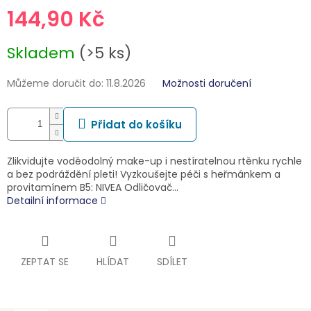
144,90 Kč
Měrná
Skladem
(>5 ks)
cena:
Můžeme doručit do:
11.8.2026
Možnosti doručení
Přidat do košíku
Zlikvidujte voděodolný make-up i nestíratelnou rtěnku rychle
a bez podráždění pleti! Vyzkoušejte péči s heřmánkem a
provitamínem B5: NIVEA Odličovač…
Detailní informace
ZEPTAT SE
HLÍDAT
SDÍLET