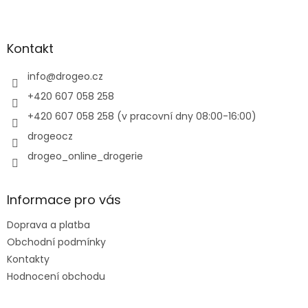
Z
á
p
a
Kontakt
t
í
info
@
drogeo.cz
+420 607 058 258
+420 607 058 258 (v pracovní dny 08:00-16:00)
drogeocz
drogeo_online_drogerie
Informace pro vás
Doprava a platba
Obchodní podmínky
Kontakty
Hodnocení obchodu