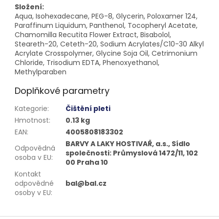
Složení:
Aqua, Isohexadecane, PEG-8, Glycerin, Poloxamer 124,
Paraffinum Liquidum, Panthenol, Tocopheryl Acetate,
Chamomilla Recutita Flower Extract, Bisabolol,
Steareth-20, Ceteth-20, Sodium Acrylates/C10-30 Alkyl
Acrylate Crosspolymer, Glycine Soja Oil, Cetrimonium
Chloride, Trisodium EDTA, Phenoxyethanol,
Methylparaben
Doplňkové parametry
Kategorie
:
Čištění pleti
Hmotnost
:
0.13 kg
EAN
:
4005808183302
BARVY A LAKY HOSTIVAŘ, a.s., Sídlo
Odpovědná
společnosti: Průmyslová 1472/11, 102
osoba v EU
:
00 Praha 10
Kontakt
odpovědné
bal@bal.cz
osoby v EU
: