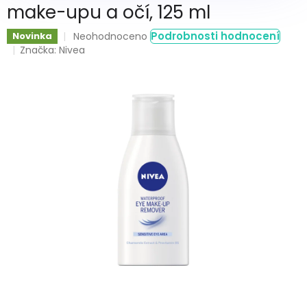
make-upu a očí, 125 ml
Průměrné
Podrobnosti hodnocení
Novinka
Neohodnoceno
hodnocení
Značka:
Nivea
produktu
je
0,0
z
5
hvězdiček.