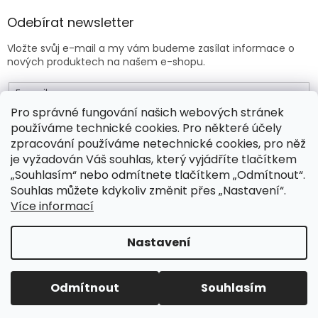
Odebírat newsletter
Vložte svůj e-mail a my vám budeme zasílat informace o
nových produktech na našem e-shopu.
E-mail
Pro správné fungování našich webových stránek
používáme technické cookies. Pro některé účely
Vložením e-mailu souhlasíte s
obchodními podmínkami
.
zpracování používáme netechnické cookies, pro něž
je vyžadován Váš souhlas, který vyjádříte tlačítkem
PŘIHLÁSIT SE
„Souhlasím“ nebo odmítnete tlačítkem „Odmítnout“.
Souhlas můžete kdykoliv změnit přes „Nastavení“.
Více informací
Vytvořil Shoptet Premium
Nastavení
Copyright 2026
Drogeo.cz
. Všechna práva vyhrazena.
Odmítnout
Souhlasím
Upravit nastavení cookies