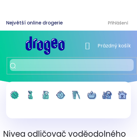
Přejít
na
obsah
Přihlášení
NÁKUPNÍ KOŠÍK
Prázdný košík
Nivea odličovač voděodolného