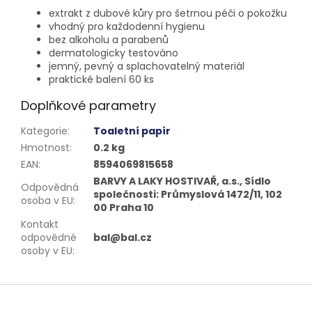
extrakt z dubové kůry pro šetrnou péči o pokožku
vhodný pro každodenní hygienu
bez alkoholu a parabenů
dermatologicky testováno
jemný, pevný a splachovatelný materiál
praktické balení 60 ks
Doplňkové parametry
Kategorie
:
Toaletní papír
Hmotnost
:
0.2 kg
EAN
:
8594069815658
BARVY A LAKY HOSTIVAŘ, a.s., Sídlo
Odpovědná
společnosti: Průmyslová 1472/11, 102
osoba v EU
:
00 Praha 10
Kontakt
odpovědné
bal@bal.cz
osoby v EU
:
Z
á