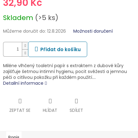
32,90 Kč
Měrná
Skladem
(>5 ks)
cena:
Můžeme doručit do:
12.8.2026
Možnosti doručení
Přidat do košíku
Miléne vlhčený toaletní papír s extraktem z dubové kůry
zajišťuje šetrnou intimní hygienu, pocit svěžesti a jemnou
péči o citlivou pokožku při každém použití.…
Detailní informace
ZEPTAT SE
HLÍDAT
SDÍLET
Popis