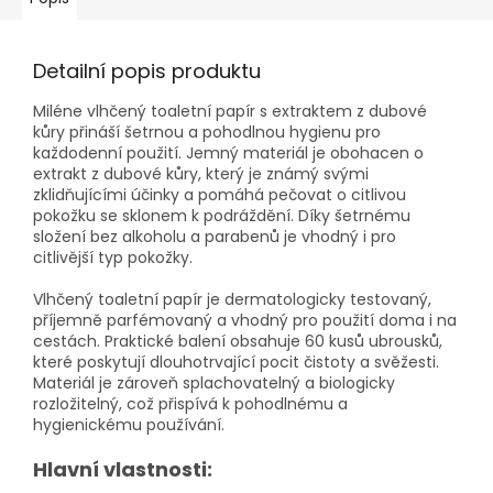
Detailní popis produktu
Miléne vlhčený toaletní papír s extraktem z dubové
kůry přináší šetrnou a pohodlnou hygienu pro
každodenní použití. Jemný materiál je obohacen o
extrakt z dubové kůry, který je známý svými
zklidňujícími účinky a pomáhá pečovat o citlivou
pokožku se sklonem k podráždění. Díky šetrnému
složení bez alkoholu a parabenů je vhodný i pro
citlivější typ pokožky.
Vlhčený toaletní papír je dermatologicky testovaný,
příjemně parfémovaný a vhodný pro použití doma i na
cestách. Praktické balení obsahuje 60 kusů ubrousků,
které poskytují dlouhotrvající pocit čistoty a svěžesti.
Materiál je zároveň splachovatelný a biologicky
rozložitelný, což přispívá k pohodlnému a
hygienickému používání.
Hlavní vlastnosti: