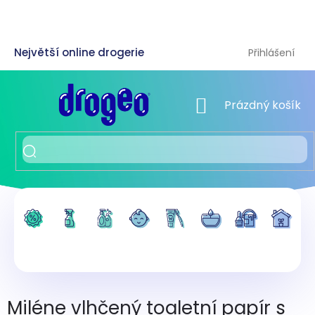
Přejít
na
obsah
Přihlášení
NÁKUPNÍ KOŠÍK
Prázdný košík
Miléne vlhčený toaletní papír s