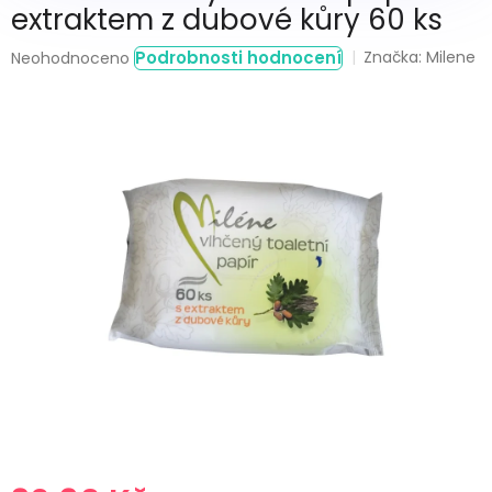
extraktem z dubové kůry 60 ks
Průměrné
Podrobnosti hodnocení
Značka:
Milene
Neohodnoceno
hodnocení
produktu
je
0,0
z
5
hvězdiček.