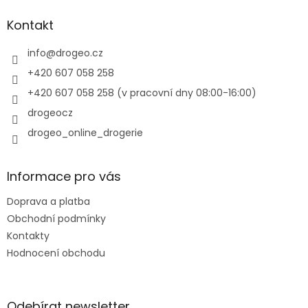
p
a
Kontakt
t
í
info
@
drogeo.cz
+420 607 058 258
+420 607 058 258 (v pracovní dny 08:00-16:00)
drogeocz
drogeo_online_drogerie
Informace pro vás
Doprava a platba
Obchodní podmínky
Kontakty
Hodnocení obchodu
Odebírat newsletter