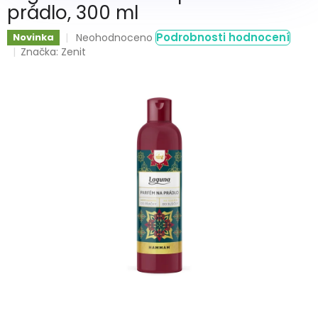
prádlo, 300 ml
Průměrné
Podrobnosti hodnocení
Novinka
Neohodnoceno
hodnocení
Značka:
Zenit
produktu
je
0,0
z
5
hvězdiček.