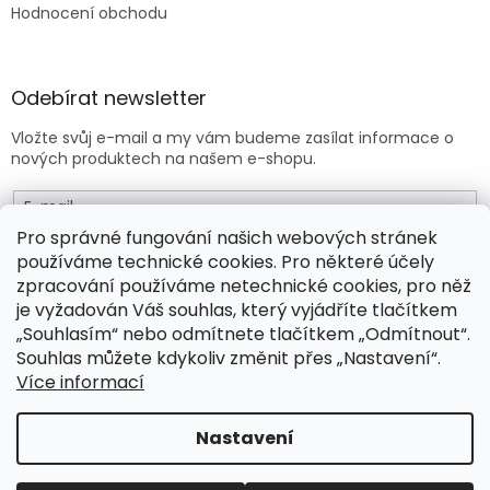
Hodnocení obchodu
Odebírat newsletter
Vložte svůj e-mail a my vám budeme zasílat informace o
nových produktech na našem e-shopu.
E-mail
Pro správné fungování našich webových stránek
používáme technické cookies. Pro některé účely
Vložením e-mailu souhlasíte s
obchodními podmínkami
.
zpracování používáme netechnické cookies, pro něž
je vyžadován Váš souhlas, který vyjádříte tlačítkem
PŘIHLÁSIT SE
„Souhlasím“ nebo odmítnete tlačítkem „Odmítnout“.
Souhlas můžete kdykoliv změnit přes „Nastavení“.
Více informací
Vytvořil Shoptet Premium
Nastavení
Copyright 2026
Drogeo.cz
. Všechna práva vyhrazena.