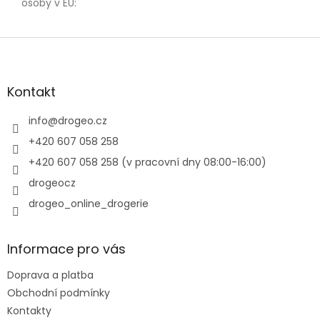
osoby v EU
:
Z
á
p
a
Kontakt
t
í
info
@
drogeo.cz
+420 607 058 258
+420 607 058 258 (v pracovní dny 08:00-16:00)
drogeocz
drogeo_online_drogerie
Informace pro vás
Doprava a platba
Obchodní podmínky
Kontakty