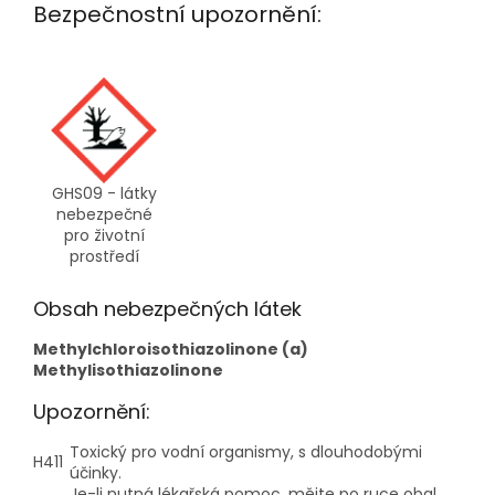
Bezpečnostní upozornění:
GHS09 - látky
nebezpečné
pro životní
prostředí
Obsah nebezpečných látek
Methylchloroisothiazolinone (a)
Methylisothiazolinone
Upozornění:
Toxický pro vodní organismy, s dlouhodobými
H411
účinky.
Je-li nutná lékařská pomoc, mějte po ruce obal