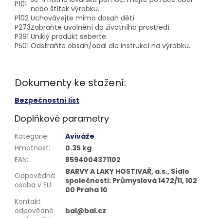
P101
nebo štítek výrobku.
P102
Uchovávejte mimo dosah dětí.
P273
Zabraňte uvolnění do životního prostředí.
P391
Uniklý produkt seberte.
P501
Odstraňte obsah/obal dle instrukcí na výrobku.
Dokumenty ke stažení:
Bezpečnostní list
Doplňkové parametry
Kategorie
:
Aviváže
Hmotnost
:
0.35 kg
EAN
:
8594004371102
BARVY A LAKY HOSTIVAŘ, a.s., Sídlo
Odpovědná
společnosti: Průmyslová 1472/11, 102
osoba v EU
:
00 Praha 10
Kontakt
odpovědné
bal@bal.cz