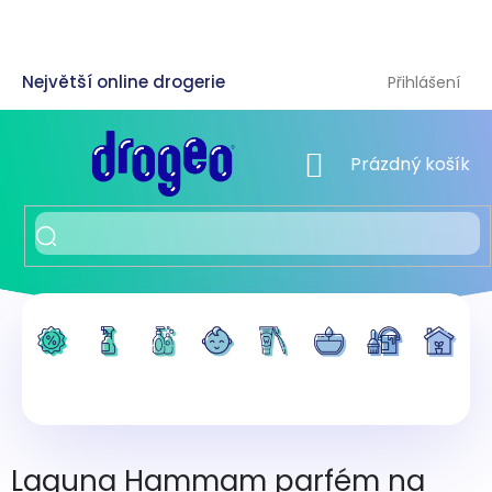
Přejít
na
obsah
Přihlášení
NÁKUPNÍ KOŠÍK
Prázdný košík
Laguna Hammam parfém na