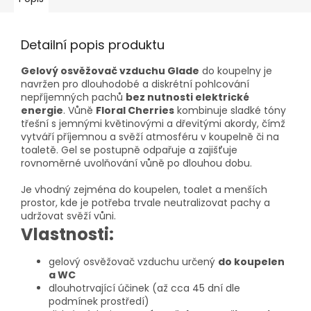
Detailní popis produktu
Gelový osvěžovač vzduchu Glade
do koupelny je
navržen pro dlouhodobé a diskrétní pohlcování
nepříjemných pachů
bez nutnosti elektrické
energie
. Vůně
Floral Cherries
kombinuje sladké tóny
třešní s jemnými květinovými a dřevitými akordy, čímž
vytváří příjemnou a svěží atmosféru v koupelně či na
toaletě. Gel se postupně odpařuje a zajišťuje
rovnoměrné uvolňování vůně po dlouhou dobu.
Je vhodný zejména do koupelen, toalet a menších
prostor, kde je potřeba trvale neutralizovat pachy a
udržovat svěží vůni.
Vlastnosti:
gelový osvěžovač vzduchu určený
do koupelen
a WC
dlouhotrvající účinek (až cca 45 dní dle
podmínek prostředí)