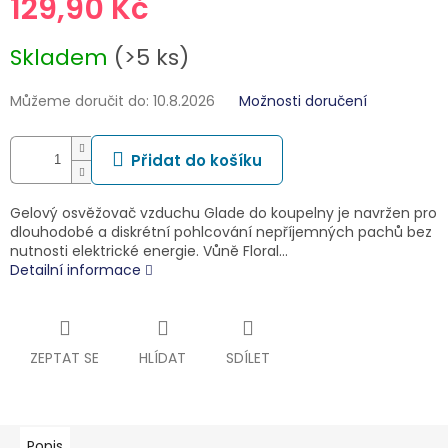
129,90 Kč
Měrná
Skladem
(>5 ks)
cena:
Můžeme doručit do:
10.8.2026
Možnosti doručení
Přidat do košíku
Gelový osvěžovač vzduchu Glade do koupelny je navržen pro
dlouhodobé a diskrétní pohlcování nepříjemných pachů bez
nutnosti elektrické energie. Vůně Floral…
Detailní informace
ZEPTAT SE
HLÍDAT
SDÍLET
Popis