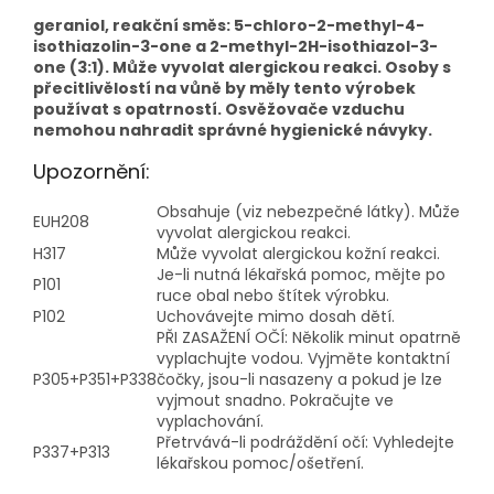
geraniol, reakční směs: 5-chloro-2-methyl-4-
isothiazolin-3-one a 2-methyl-2H-isothiazol-3-
one (3:1). Může vyvolat alergickou reakci. Osoby s
přecitlivělostí na vůně by měly tento výrobek
používat s opatrností. Osvěžovače vzduchu
nemohou nahradit správné hygienické návyky.
Upozornění:
Obsahuje (viz nebezpečné látky). Může
EUH208
vyvolat alergickou reakci.
H317
Může vyvolat alergickou kožní reakci.
Je-li nutná lékařská pomoc, mějte po
P101
ruce obal nebo štítek výrobku.
P102
Uchovávejte mimo dosah dětí.
PŘI ZASAŽENÍ OČÍ: Několik minut opatrně
vyplachujte vodou. Vyjměte kontaktní
P305+P351+P338
čočky, jsou-li nasazeny a pokud je lze
vyjmout snadno. Pokračujte ve
vyplachování.
Přetrvává-li podráždění očí: Vyhledejte
P337+P313
lékařskou pomoc/ošetření.