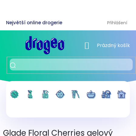
Přejít
na
obsah
Přihlášení
NÁKUPNÍ KOŠÍK
Prázdný košík
Glade Floral Cherries gelový