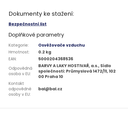
Dokumenty ke stažení:
Bezpečnostní list
Doplňkové parametry
Kategorie
:
Osvěžovače vzduchu
Hmotnost
:
0.2 kg
EAN
:
5000204368536
BARVY A LAKY HOSTIVAŘ, a.s., Sídlo
Odpovědná
společnosti: Průmyslová 1472/11, 102
osoba v EU
:
00 Praha 10
Kontakt
odpovědné
bal@bal.cz
osoby v EU
:
Z
á
p