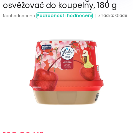
osvěžovač do koupelny, 180 g
Průměrné
Podrobnosti hodnocení
Značka:
Glade
Neohodnoceno
hodnocení
produktu
je
0,0
z
5
hvězdiček.