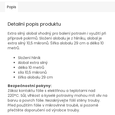
Popis
Detailní popis produktu
Extra silný alobal vhodný pro balení potravin i využití při
přípravě pokrmů. Složení alobalu je z hliníku, alobal je
extra silný 10,5 mikronů. Šířka alobalu 29 cm a délka 10
metrů.
Složení hliník
Alobal extra silný
délka 10 metrů
síla 10,5 mikronů
šířka alobalu 29 cm
Bezpečnostní pokyny:
Zákaz kontaktu fólie s elektřinou a teplotami nad
220°C. Sůl, vlhkost a kyselé potraviny mohou mít vliv na
barvu a povrch fólie. Nezakrývejte fólií stěny trouby.
Před použitím fólie v mikrovlnné troubě, si pozorně
přečtěte doporučení od výrobce trouby.