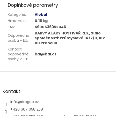
Doplňkové parametry
Kategorie
:
Alobal
Hmotnost
:
0.15 kg
EAN
:
5900536352046
BARVY A LAKY HOSTIVAŘ, a.s., Sídlo
Odpovědná
společnosti: Průmyslová 1472/11, 102
osoba v EU
:
00 Praha 10
Kontakt
odpovědné
bal@bal.cz
osoby v EU
:
Z
á
p
a
Kontakt
t
í
info
@
drogeo.cz
+420 607 058 258