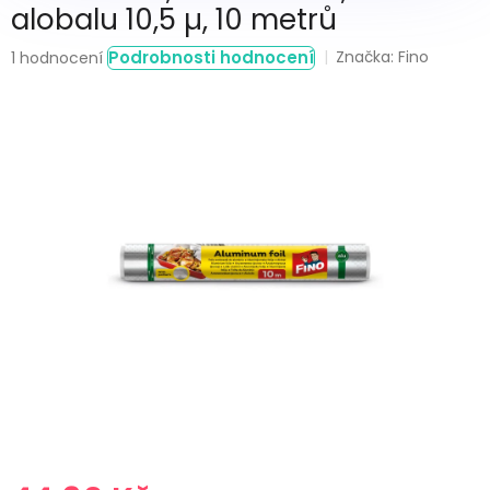
alobalu 10,5 µ, 10 metrů
Průměrné
Podrobnosti hodnocení
Značka:
Fino
1 hodnocení
hodnocení
produktu
je
5,0
z
5
hvězdiček.