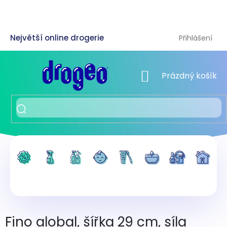
Přejít
na
obsah
Přihlášení
NÁKUPNÍ KOŠÍK
Prázdný košík
Fino alobal, šířka 29 cm, síla