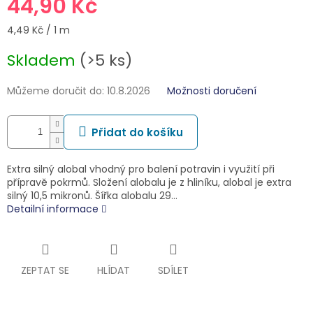
44,90 Kč
Měrná
4,49 Kč / 1 m
cena:
Skladem
(>5 ks)
Můžeme doručit do:
10.8.2026
Možnosti doručení
Přidat do košíku
Extra silný alobal vhodný pro balení potravin i využití při
přípravě pokrmů. Složení alobalu je z hliníku, alobal je extra
silný 10,5 mikronů. Šířka alobalu 29…
Detailní informace
ZEPTAT SE
HLÍDAT
SDÍLET