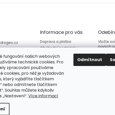
Informace pro vás
Odebíra
Doprava a platba
Vložte s
@
drogeo.cz
nových p
Obchodní podmínky
607 058 258
Kontakty
é fungování našich webových
607 058 258 (v
E-mail
Odmítnout
S
Hodnocení obchodu
užíváme technické cookies. Pro
vní dny 08:00-1
ely zpracování používáme
é cookies, pro něž je vyžadován
Vložení
eocz
podmín
, který vyjádříte tlačítkem
o_online_droge
“ nebo odmítnete tlačítkem
“. Souhlas můžete kdykoliv
PŘIH
s „Nastavení“.
Více informací
ní
azena.
Upravit nastavení cookies