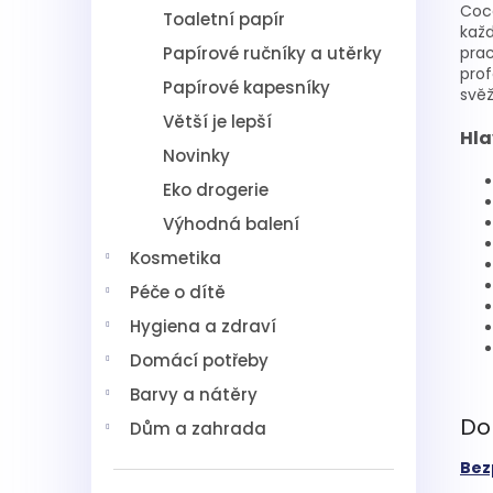
Cocc
Toaletní papír
každ
Papírové ručníky a utěrky
prac
prof
Papírové kapesníky
svěž
Větší je lepší
Hla
Novinky
Eko drogerie
Výhodná balení
Kosmetika
Péče o dítě
Hygiena a zdraví
Domácí potřeby
Barvy a nátěry
Do
Dům a zahrada
Bez