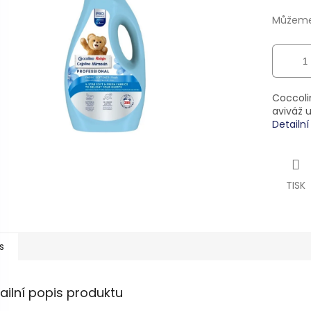
ek.
Můžeme 
Coccoli
aviváž 
Detailn
TISK
s
ailní popis produktu