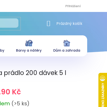
Přihlášení
NÁKUPNÍ KOŠÍK
Prázdný košík
eby
Barvy a nátěry
Dům a zahrada
a prádlo 200 dávek 5 l
,90 Kč
adem
(>5 ks)