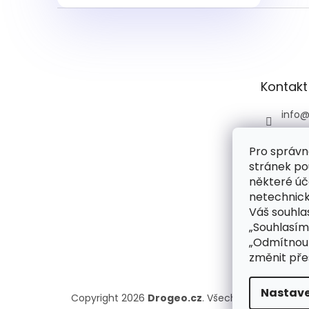
Z
á
p
a
t
Kontakt
í
info
+420 
Pro správn
+420 
stránek po
praco
6:00)
některé úč
netechnick
drog
Váš souhlas
droge
„Souhlasím
rie
„Odmítnout
změnit pře
Nastave
Copyright 2026
Drogeo.cz
. Všechna práva vyhr