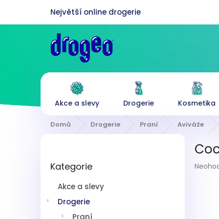
Přejít
na
obsah
Akce a slevy
Drogerie
Kosmetika
Domů
Drogerie
Praní
Aviváže
P
Coc
o
Přeskočit
s
Průmě
Kategorie
kategorie
Neoho
t
hodnoc
r
produk
Akce a slevy
a
je
n
Drogerie
0,0
z
n
Praní