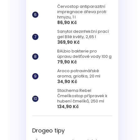
Červostop antiparazitní
impregnace dřeva proti
hmyzu, 1 l
86,90 Kč
Sanytol dezinfekční prací
gel Bílé květy, 2,65 l
369,90 Kč
BALbio bakterie pro
úpravu dešťové vody 100 g
79,90 Kč
Aroco potravinářské
aroma, griotka, 20 ml
34,90 Kč
Stachema Rebel
Čmelíkostop přípravek k
hubení čmelíků, 250 ml
134,90 Kč
Drogeo tipy