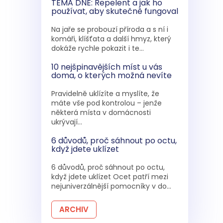
TÉMA DNE: Repelent a jak ho
používat, aby skutečně fungoval
Na jaře se probouzí příroda a s ní i
komáři, klíšťata a další hmyz, který
dokáže rychle pokazit i te...
10 nejšpinavějších míst u vás
doma, o kterých možná nevíte
Pravidelně uklízíte a myslíte, že
máte vše pod kontrolou – jenže
některá místa v domácnosti
ukrývají...
6 důvodů, proč sáhnout po octu,
když jdete uklízet
6 důvodů, proč sáhnout po octu,
když jdete uklízet Ocet patří mezi
nejuniverzálnější pomocníky v do...
ARCHIV