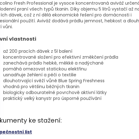
olino Fresh Professional je vysoce koncentrovaná aviváž určen
odenní praní všech typů tkanin. Díky objemu 5 litrů vystačí až n
ích dávek, což z ní dělá ekonomické řešení pro domácnosti i
esionální použití. Aviváž dodává prádlu jemnost, hebkost a dlouh
í vůni.
vní vlastnosti
až 200 pracích dávek z 5l balení
koncentrované složení pro efektivní změkčení prádla
zanechává prádlo hebké, měkké a nadýchané
pomáhá omezovat statickou elektřinu
usnadňuje žehlení a péči o textilie
dlouhotrvající svěží vůně Blue Spring Freshness
vhodná pro většinu běžných tkanin
biologicky odbouratelné povrchově aktivní látky
praktický velký kanystr pro úsporné používání
kumenty ke stažení:
pečnostní list