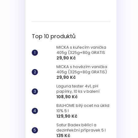
Top 10 produktů
MICKA s kuřecím vanička
405g (325g+80g GRATIS
29,90 Kč
MICKA s hovězím vanička
405g (325g+80g GRATIS)
29,90 Kč
Laguna tester 4v1, pH
papírky, 10 ks v balení
108,90 Kč
BALHOME bílý ocet na úklid
10% 5 l
129,90 Kč
Satur Badex bělící a
dezinfekční přípravek 5 l
135 Kč