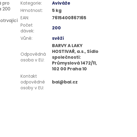
á pro
Kategorie
:
Aviváže
a 200
Hmotnost
:
5 kg
EAN
:
7615400867165
otrvající
Počet
200
dávek
:
Vůně
:
svěží
BARVY A LAKY
HOSTIVAŘ, a.s., Sídlo
Odpovědná
společnosti:
osoba v EU
:
Průmyslová 1472/11,
102 00 Praha 10
Kontakt
odpovědné
bal@bal.cz
osoby v EU
: