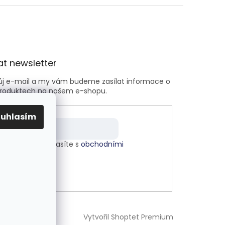
t newsletter
vůj e-mail a my vám budeme zasílat informace o
roduktech na našem e-shopu.
ouhlasím
m e-mailu souhlasíte s
obchodními
kami
.
LÁSIT SE
Vytvořil Shoptet Premium