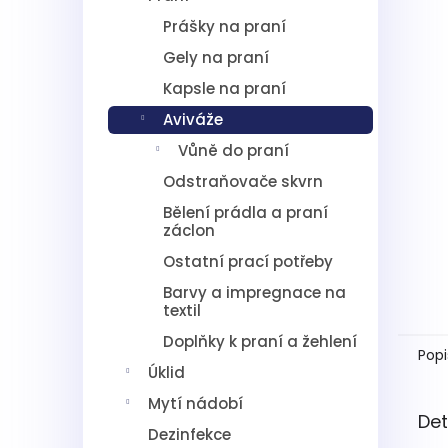
5
í
hvězdič
Prášky na praní
p
a
Gely na praní
n
Kapsle na praní
e
l
Aviváže
Vůně do praní
Odstraňovače skvrn
Bělení prádla a praní
záclon
Ostatní prací potřeby
Barvy a impregnace na
textil
Doplňky k praní a žehlení
Popi
Úklid
Mytí nádobí
Det
Dezinfekce