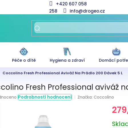
+420 607 058
258
info@drogeo.cz
Péče o dítě
Hygiena a zdraví
Domácí potř
Coccolino Fresh Professional Aviváž Na Prádlo 200 Dávek 5 L
colino Fresh Professional aviváž n
rné
Podrobnosti hodnocení
Značka:
Coccolino
dnoceno
ení
279
tu
Měrná
Skl
cena: