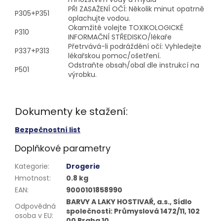
PŘI ZASAŽENÍ OČÍ: Několik minut opatrně
P305+P351
oplachujte vodou.
Okamžitě volejte TOXIKOLOGICKÉ
P310
INFORMAČNÍ STŘEDISKO/lékaře
Přetrvává-li podráždění očí: Vyhledejte
P337+P313
lékařskou pomoc/ošetření.
Odstraňte obsah/obal dle instrukcí na
P501
výrobku.
Dokumenty ke stažení:
Bezpečnostní list
Doplňkové parametry
Kategorie
:
Drogerie
Hmotnost
:
0.8 kg
EAN
:
9000101858990
BARVY A LAKY HOSTIVAŘ, a.s., Sídlo
Odpovědná
společnosti: Průmyslová 1472/11, 102
osoba v EU
:
00 Praha 10