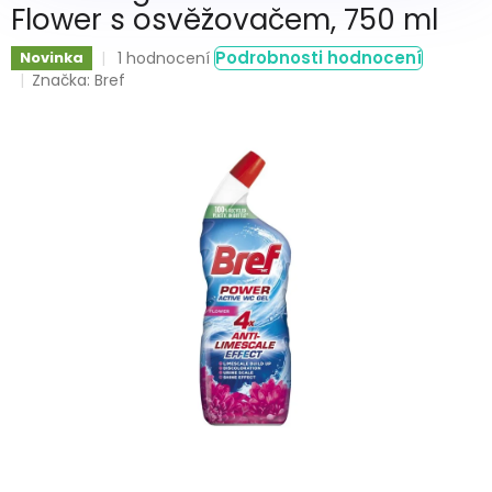
Flower s osvěžovačem, 750 ml
Průměrné
Podrobnosti hodnocení
Novinka
1 hodnocení
hodnocení
Značka:
Bref
produktu
je
5,0
z
5
hvězdiček.