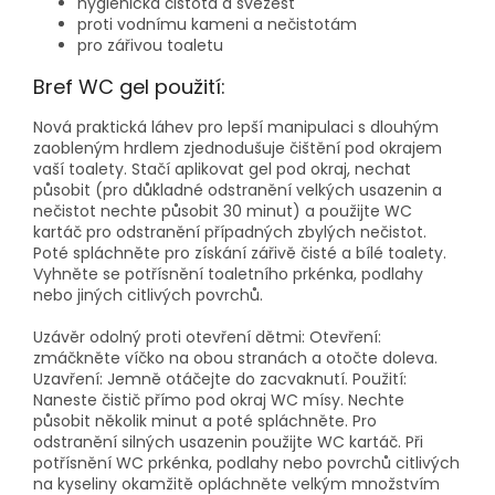
hygienická čistota a svěžest
proti vodnímu kameni a nečistotám
pro zářivou toaletu
Bref WC gel použití:
Nová praktická láhev pro lepší manipulaci s dlouhým
zaobleným hrdlem zjednodušuje čištění pod okrajem
vaší toalety. Stačí aplikovat gel pod okraj, nechat
působit (pro důkladné odstranění velkých usazenin a
nečistot nechte působit 30 minut) a použijte WC
kartáč pro odstranění případných zbylých nečistot.
Poté spláchněte pro získání zářivě čisté a bílé toalety.
Vyhněte se potřísnění toaletního prkénka, podlahy
nebo jiných citlivých povrchů.
Uzávěr odolný proti otevření dětmi: Otevření:
zmáčkněte víčko na obou stranách a otočte doleva.
Uzavření: Jemně otáčejte do zacvaknutí. Použití:
Naneste čistič přímo pod okraj WC mísy. Nechte
působit několik minut a poté spláchněte. Pro
odstranění silných usazenin použijte WC kartáč. Při
potřísnění WC prkénka, podlahy nebo povrchů citlivých
na kyseliny okamžitě opláchněte velkým množstvím