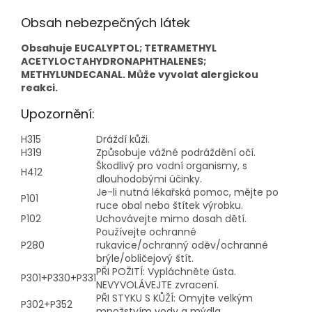
Obsah nebezpečných látek
Obsahuje EUCALYPTOL; TETRAMETHYL
ACETYLOCTAHYDRONAPHTHALENES;
METHYLUNDECANAL. Může vyvolat alergickou
reakci.
Upozornění:
H315
Dráždí kůži.
H319
Způsobuje vážné podráždění očí.
Škodlivý pro vodní organismy, s
H412
dlouhodobými účinky.
Je-li nutná lékařská pomoc, mějte po
P101
ruce obal nebo štítek výrobku.
P102
Uchovávejte mimo dosah dětí.
Používejte ochranné
P280
rukavice/ochranný oděv/ochranné
brýle/obličejový štít.
PŘI POŽITÍ: Vypláchněte ústa.
P301+P330+P331
NEVYVOLÁVEJTE zvracení.
PŘI STYKU S KŮŽÍ: Omyjte velkým
P302+P352
množstvím vody a mýdla