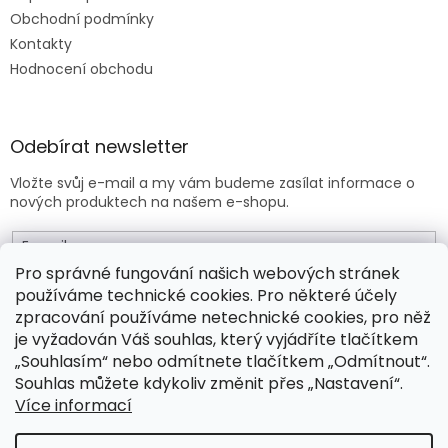
Obchodní podmínky
Kontakty
Hodnocení obchodu
Odebírat newsletter
Vložte svůj e-mail a my vám budeme zasílat informace o
nových produktech na našem e-shopu.
E-mail
Pro správné fungování našich webových stránek
používáme technické cookies. Pro některé účely
Vložením e-mailu souhlasíte s
obchodními podmínkami
.
zpracování používáme netechnické cookies, pro něž
je vyžadován Váš souhlas, který vyjádříte tlačítkem
PŘIHLÁSIT SE
„Souhlasím“ nebo odmítnete tlačítkem „Odmítnout“.
Souhlas můžete kdykoliv změnit přes „Nastavení“.
Více informací
Vytvořil Shoptet Premium