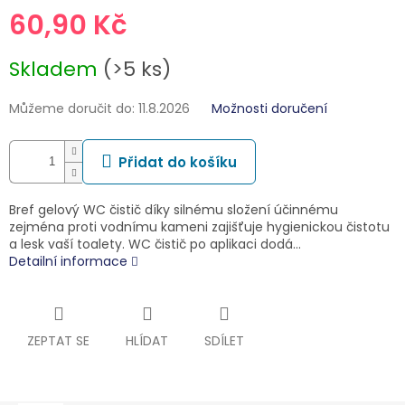
60,90 Kč
Měrná
Skladem
(>5 ks)
cena:
Můžeme doručit do:
11.8.2026
Možnosti doručení
Přidat do košíku
Bref gelový WC čistič díky silnému složení účinnému
zejména proti vodnímu kameni zajišťuje hygienickou čistotu
a lesk vaší toalety. WC čistič po aplikaci dodá…
Detailní informace
ZEPTAT SE
HLÍDAT
SDÍLET