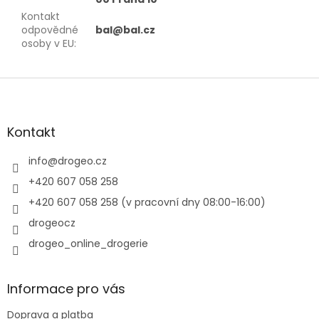
Kontakt
odpovědné
bal@bal.cz
osoby v EU
:
Z
á
p
a
Kontakt
t
í
info
@
drogeo.cz
+420 607 058 258
+420 607 058 258 (v pracovní dny 08:00-16:00)
drogeocz
drogeo_online_drogerie
Informace pro vás
Doprava a platba