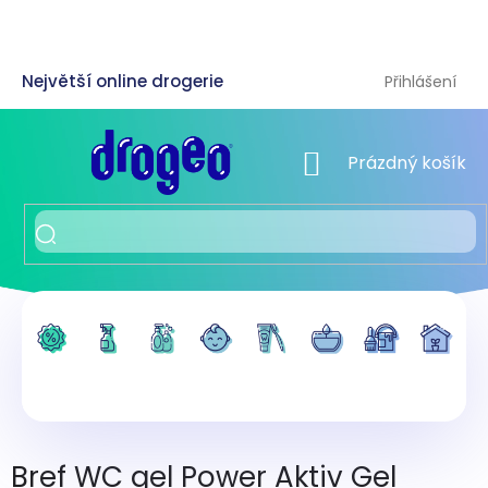
Přejít
na
obsah
Přihlášení
NÁKUPNÍ KOŠÍK
Prázdný košík
Bref WC gel Power Aktiv Gel