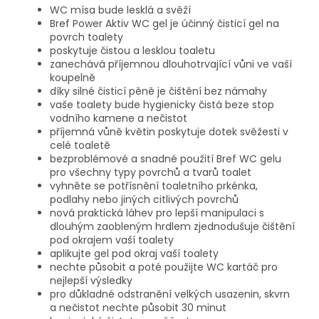
WC mísa bude lesklá a svěží
Bref Power Aktiv WC gel je účinný čisticí gel na
povrch toalety
poskytuje čistou a lesklou toaletu
zanechává příjemnou dlouhotrvající vůni ve vaší
koupelně
díky silné čisticí pěně je čištění bez námahy
vaše toalety bude hygienicky čistá beze stop
vodního kamene a nečistot
příjemná vůně květin poskytuje dotek svěžesti v
celé toaletě
bezproblémové a snadné použití Bref WC gelu
pro všechny typy povrchů a tvarů toalet
vyhněte se potřísnění toaletního prkénka,
podlahy nebo jiných citlivých povrchů
nová praktická láhev pro lepší manipulaci s
dlouhým zaobleným hrdlem zjednodušuje čištění
pod okrajem vaší toalety
aplikujte gel pod okraj vaší toalety
nechte působit a poté použijte WC kartáč pro
nejlepší výsledky
pro důkladné odstranění velkých usazenin, skvrn
a nečistot nechte působit 30 minut