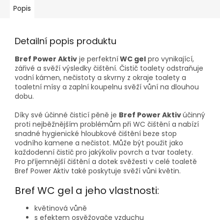
Popis
Detailní popis produktu
Bref Power Aktiv
je perfektní
WC gel
pro vynikající,
zářivé a svěží výsledky čištění. Čistič toalety odstraňuje
vodní kámen, nečistoty a skvrny z okraje toalety a
toaletní mísy a zaplní koupelnu svěží vůní na dlouhou
dobu.
Díky své účinné čisticí pěně je
Bref Power Aktiv
účinný
proti nejběžnějším problémům při WC čištění a nabízí
snadné hygienické hloubkové čištění beze stop
vodního kamene a nečistot. Může být použit jako
každodenní čistič pro jakýkoliv povrch a tvar toalety.
Pro příjemnější čištění a dotek svěžesti v celé toaletě
Bref Power Aktiv také poskytuje svěží vůni květin.
Bref WC gel a jeho vlastnosti:
květinová vůně
s efektem osvěžovače vzduchu