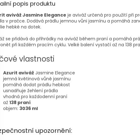
ailní popis produktu
rit aviváž Jasmine Elegance
je aviváž určená pro použití při pr
dla v pračce. Dodává prádlu jemnou vůni jasmínu a pomáhá za
ilie hebké na dotek.
áž se přidává do přihrádky na aviváž během praní a pomáhá prá
onět při každém pracím cyklu. Velké balení vystačí až na 138 pra
íčové vlastnosti
Azurit aviváž
Jasmine Elegance
jemná květinová vůně jasmínu
pomáhá dodat prádlu hebkost
usnadňuje žehlení prádla
vhodná pro každodenní praní
až
138 praní
objem:
3036 ml
zpečnostní upozornění: