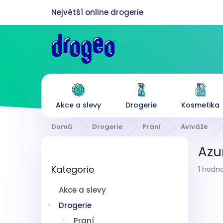
Přejít
na
obsah
Akce a slevy
Drogerie
Kosmetika
Domů
Drogerie
Praní
Aviváže
P
Azu
o
Přeskočit
s
Průmě
Kategorie
kategorie
1 hodn
t
hodnoc
r
produk
Akce a slevy
a
je
n
Drogerie
5,0
z
n
Praní