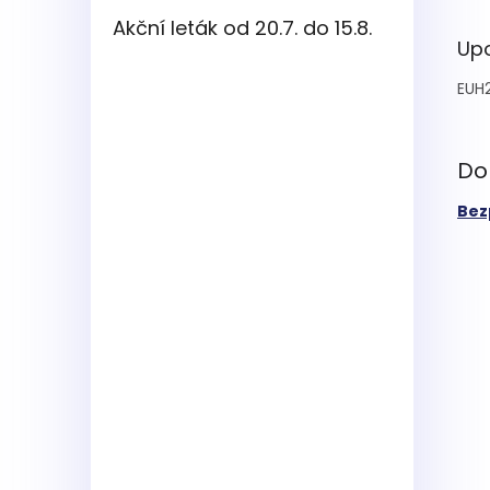
Akční leták od 20.7. do 15.8.
Upo
EUH
Do
Bez