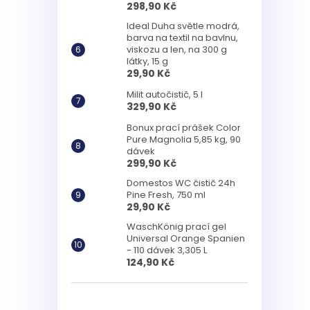
298,90 Kč
Ideal Duha světle modrá,
barva na textil na bavlnu,
viskozu a len, na 300 g
látky, 15 g
29,90 Kč
Milit autočistič, 5 l
329,90 Kč
Bonux prací prášek Color
Pure Magnolia 5,85 kg, 90
dávek
299,90 Kč
Domestos WC čistič 24h
Pine Fresh, 750 ml
29,90 Kč
WaschKönig prací gel
Universal Orange Spanien
- 110 dávek 3,305 L
124,90 Kč