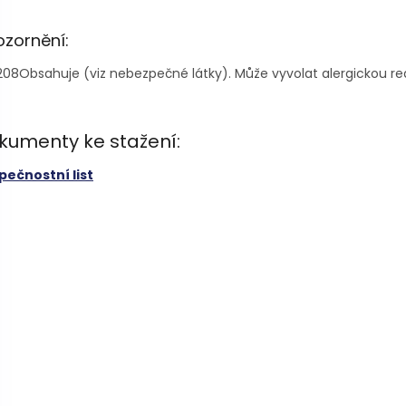
zornění:
208
Obsahuje (viz nebezpečné látky). Může vyvolat alergickou rea
kumenty ke stažení:
pečnostní list