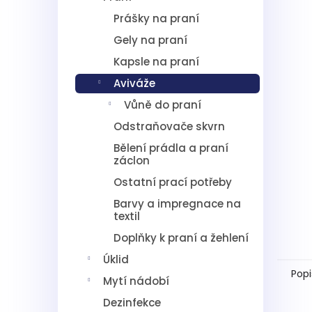
5
í
hvězdič
Prášky na praní
p
a
Gely na praní
n
Kapsle na praní
e
l
Aviváže
Vůně do praní
Odstraňovače skvrn
Bělení prádla a praní
záclon
Ostatní prací potřeby
Barvy a impregnace na
textil
Doplňky k praní a žehlení
Úklid
Popi
Mytí nádobí
Dezinfekce