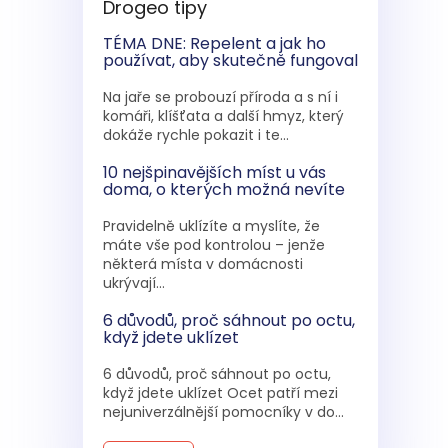
Drogeo tipy
TÉMA DNE: Repelent a jak ho
používat, aby skutečně fungoval
Na jaře se probouzí příroda a s ní i
komáři, klíšťata a další hmyz, který
dokáže rychle pokazit i te...
10 nejšpinavějších míst u vás
doma, o kterých možná nevíte
Pravidelně uklízíte a myslíte, že
máte vše pod kontrolou – jenže
některá místa v domácnosti
ukrývají...
6 důvodů, proč sáhnout po octu,
když jdete uklízet
6 důvodů, proč sáhnout po octu,
když jdete uklízet Ocet patří mezi
nejuniverzálnější pomocníky v do...