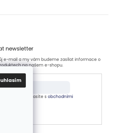
t newsletter
vůj e-mail a my vám budeme zasílat informace o
roduktech na našem e-shopu.
ouhlasím
m e-mailu souhlasíte s
obchodními
kami
.
LÁSIT SE