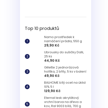
Top 10 produktů
Namo prostředek k
namáčení prádla, 550 g
29,90 Kč
Ubrousky do sušičky Dalli,
25 ks
44,90 Kč
Gillette 2 jednorázová
holítka, 2 břity, 5 ks v balení
49,90 Kč
BALHOME bílý ocet na úklid
10% 5 l
129,90 Kč
Eternal lesk akrylátový
vrchní barva na dřevo a
kov, Ral 9003 bílá, 700 g