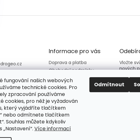
Informace pro vás
Odebíra
Doprava a platba
Vložte s
@
drogeo.cz
nových p
Obchodní podmínky
607 058 258
Kontakty
é fungování našich webových
607 058 258 (v
E-mail
Odmítnout
S
Hodnocení obchodu
užíváme technické cookies. Pro
vní dny 08:00-1
ely zpracování používáme
é cookies, pro něž je vyžadován
Vložení
eocz
podmín
, který vyjádříte tlačítkem
o_online_droge
“ nebo odmítnete tlačítkem
“. Souhlas můžete kdykoliv
PŘIH
s „Nastavení“.
Více informací