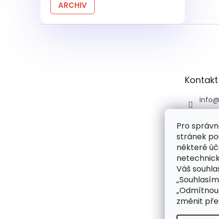
ARCHIV
Z
á
p
a
t
Kontakt
í
info
+420 
Pro správn
+420 
stránek po
praco
6:00)
některé úč
netechnick
drog
Váš souhlas
droge
„Souhlasím
rie
„Odmítnout
změnit pře