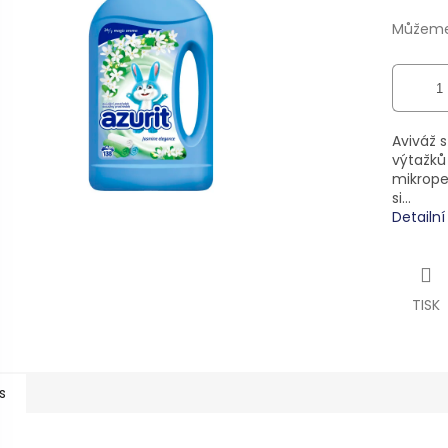
ek.
Můžeme 
Aviváž 
výtažků
mikrope
si…
Detailn
TISK
s