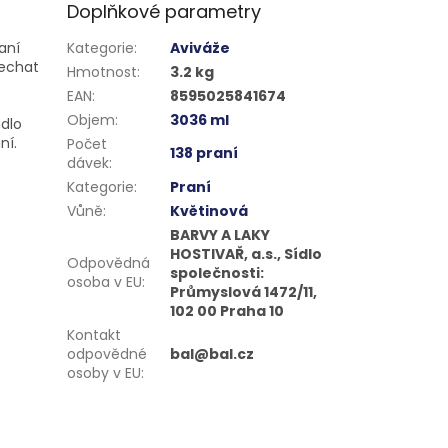
Doplňkové parametry
aní
Kategorie
:
Aviváže
nechat
Hmotnost
:
3.2 kg
EAN
:
8595025841674
Objem
:
3036 ml
dlo
ní.
Počet
138 praní
dávek
:
Kategorie
:
Praní
Vůně
:
Květinová
BARVY A LAKY
HOSTIVAŘ, a.s., Sídlo
Odpovědná
společnosti:
osoba v EU
:
Průmyslová 1472/11,
102 00 Praha 10
Kontakt
odpovědné
bal@bal.cz
osoby v EU
: