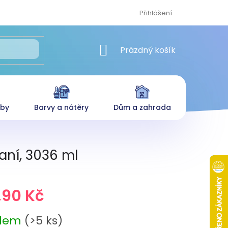
Přihlášení
NÁKUPNÍ KOŠÍK
Prázdný košík
eby
Barvy a nátěry
Dům a zahrada
aní, 3036 ml
,90 Kč
adem
(>5 ks)