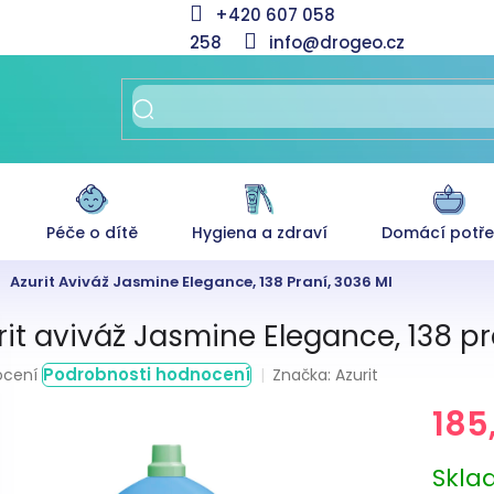
+420 607 058
258
info@drogeo.cz
Péče o dítě
Hygiena a zdraví
Domácí potř
Azurit Aviváž Jasmine Elegance, 138 Praní, 3036 Ml
rit aviváž Jasmine Elegance, 138 pr
rné
Podrobnosti hodnocení
Značka:
Azurit
ocení
ení
185
tu
Měrná
Skl
cena: