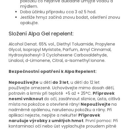
pokožku co nejdříve důkladně umyjte vodou a
mýdlem.
Doba účinku přípravku cca 3 až 5 hod.
Jestliže hmyz začíná znovu bodat, ošetření znovu
opakujte.
Složení Alpa Gel repelent:
Alcohol Denat. 65% vol., Diethyl Toluamide, Propylene
Glycol, Isopropyl Myristate, Parfum, Amyl Cinnamal,
Hydroxyisohexyl-3 Cyclohexene Carboxaldehyde,
Linalool, d-Limonene, Citral, a-Isomethyl Ionone.
Bezpečnostní opatření k Alpa Repelent:
Nepoužívejte
u dětí
do 3 let
, u dětí do 12 let
používejte omezeně. Uchovávejte mimo dosah dětí,
potravin a krmiv při teplotě +5 až + 25°C.
Přípravek
nesmí vniknout
do očí, zasáhnout sliznice, ústa, citlivá
místa na pokožce a otevřené rány!
Nepoužívejte
na
nadměrně opálenou, narušenou pokožku a rány. Při
aplikaci nejezte, nepijte a nekuřte!
Přípravek
narušuje výrobky z umělých hmot
. První pomoc: Při
kontaminaci očí nebo úst vyplachujte proudem pitné