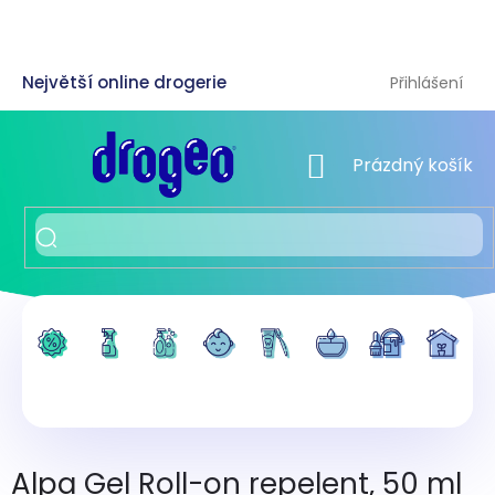
Přejít
na
obsah
Přihlášení
NÁKUPNÍ KOŠÍK
Prázdný košík
Alpa Gel Roll-on repelent, 50 ml