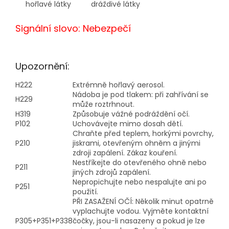
hořlavé látky
dráždivé látky
Signální slovo: Nebezpečí
Upozornění:
H222
Extrémně hořlavý aerosol.
Nádoba je pod tlakem: při zahřívání se
H229
může roztrhnout.
H319
Způsobuje vážné podráždění očí.
P102
Uchovávejte mimo dosah dětí.
Chraňte před teplem, horkými povrchy,
P210
jiskrami, otevřeným ohněm a jinými
zdroji zapálení. Zákaz kouření.
Nestříkejte do otevřeného ohně nebo
P211
jiných zdrojů zapálení.
Nepropichujte nebo nespalujte ani po
P251
použití.
PŘI ZASAŽENÍ OČÍ: Několik minut opatrně
vyplachujte vodou. Vyjměte kontaktní
P305+P351+P338
čočky, jsou-li nasazeny a pokud je lze