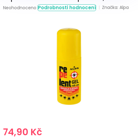
Průměrné
Podrobnosti hodnocení
Značka:
Alpa
Neohodnoceno
hodnocení
produktu
je
0,0
z
5
hvězdiček.
74,90 Kč