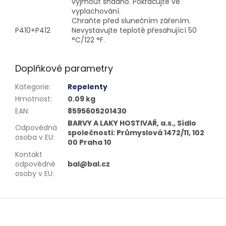
vyjmout snadno. Pokračujte ve
vyplachování.
Chraňte před slunečním zářením.
P410+P412
Nevystavujte teplotě přesahující 50
°C/122 °F.
Doplňkové parametry
Kategorie
:
Repelenty
Hmotnost
:
0.09 kg
EAN
:
8595605201430
BARVY A LAKY HOSTIVAŘ, a.s., Sídlo
Odpovědná
společnosti: Průmyslová 1472/11, 102
osoba v EU
:
00 Praha 10
Kontakt
odpovědné
bal@bal.cz
osoby v EU
:
Z
á
p