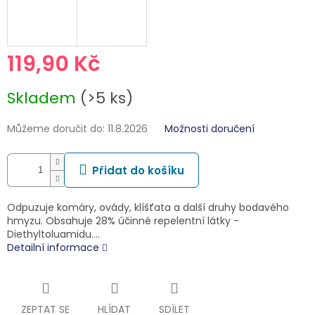
119,90 Kč
Měrná
Skladem
(>5 ks)
cena:
Můžeme doručit do:
11.8.2026
Možnosti doručení
Přidat do košíku
Odpuzuje komáry, ovády, klíšťata a další druhy bodavého
hmyzu. Obsahuje 28% účinné repelentní látky -
Diethyltoluamidu.…
Detailní informace
ZEPTAT SE
HLÍDAT
SDÍLET