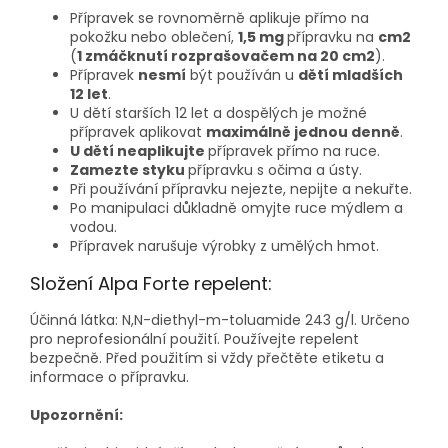
Přípravek se rovnoměrně aplikuje přímo na
pokožku nebo oblečení,
1,5 mg
přípravku na
cm2
(
1 zmáčknutí rozprašovačem na 20 cm2
).
Přípravek
nesmí
být používán u
dětí mladších
12 let
.
U dětí starších 12 let a dospělých je možné
přípravek aplikovat
maximálně jednou denně
.
U dětí neaplikujte
přípravek přímo na ruce.
Zamezte styku
přípravku s očima a ústy.
Při používání přípravku nejezte, nepijte a nekuřte.
Po manipulaci důkladně omyjte ruce mýdlem a
vodou.
Přípravek narušuje výrobky z umělých hmot.
Složení Alpa Forte repelent:
Účinná látka: N,N-diethyl-m-toluamide 243 g/l. Určeno
pro neprofesionální použití. Používejte repelent
bezpečně. Před použitím si vždy přečtěte etiketu a
informace o přípravku.
Upozornění: