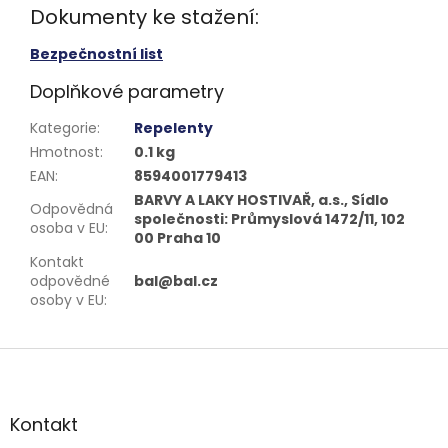
Dokumenty ke stažení:
Bezpečnostní list
Doplňkové parametry
Kategorie
:
Repelenty
Hmotnost
:
0.1 kg
EAN
:
8594001779413
BARVY A LAKY HOSTIVAŘ, a.s., Sídlo
Odpovědná
společnosti: Průmyslová 1472/11, 102
osoba v EU
:
00 Praha 10
Kontakt
odpovědné
bal@bal.cz
osoby v EU
:
Z
á
p
a
Kontakt
t