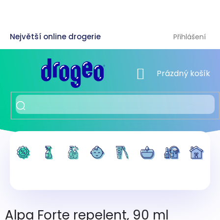
Přejít
na
obsah
Přihlášení
NÁKUPNÍ KOŠÍK
Prázdný košík
Alpa Forte repelent, 90 ml