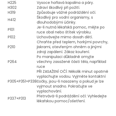
H225
Vysoce hořlavá kapalina a páry.
H302
Zdraví škodlivý při požití.
H319
Způsobuje vážné podráždění očí.
Škodlivý pro vodní organismy, s
H412
dlouhodobými účinky.
Je-li nutná lékařská pomoc, mějte po
P101
ruce obal nebo štítek výrobku.
P102
Uchovávejte mimo dosah dětí.
Chraňte před teplem, horkými povrchy,
P210
jiskrami, otevřeným ohněm a jinými
zdroji zapálení. Zákaz kouření.
Po manipulaci důkladně omyjte
P264
všechny zasažené části těla, například
ruce
PŘI ZASAŽENÍ OČÍ: Několik minut opatrně
vyplachujte vodou. Vyjměte kontaktní
P305+P351+P338
čočky, jsou-li nasazeny a pokud je lze
vyjmout snadno. Pokračujte ve
vyplachování.
Přetrvává-li podráždění očí: Vyhledejte
P337+P313
lékařskou pomoc/ošetření.